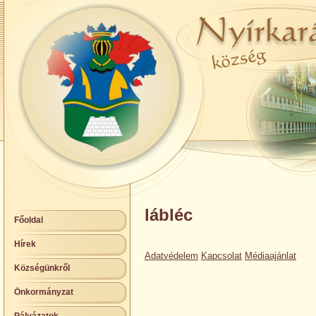
lábléc
Főoldal
Hírek
Adatvédelem
Kapcsolat
Médiaajánlat
Községünkről
Önkormányzat