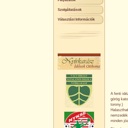
Pályázatok
Szolgáltatások
Választási Információk
A fenti id
görög kato
torony.)
Halaszthat
nemzedékn
minden jóa