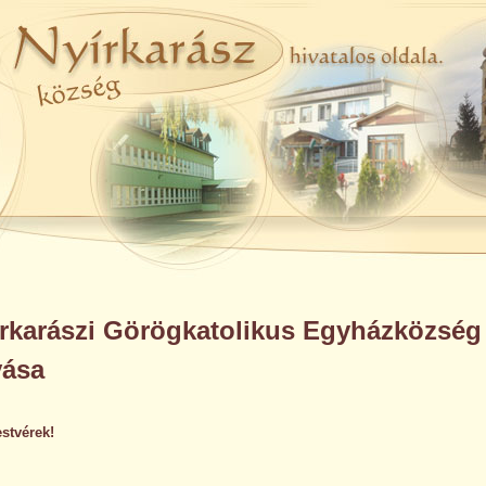
írkarászi Görögkatolikus Egyházközség
vása
stvérek!