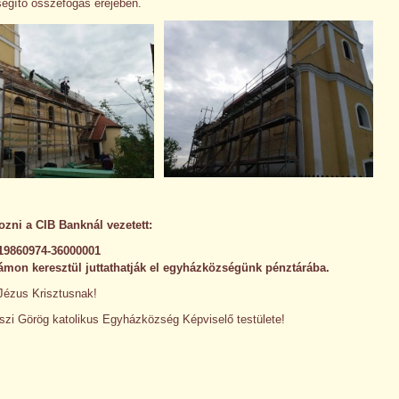
segítő összefogás erejében.
ni a CIB Banknál vezetett:
19860974-36000001
mon keresztül juttathatják el egyházközségünk pénztárába.
Jézus Krisztusnak!
szi Görög katolikus Egyházközség Képviselő testülete!