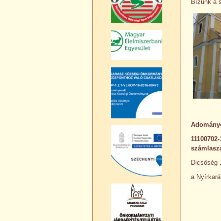
Bízunk a 
Adományoz
11100702-
számlaszá
Dicsőség 
a Nyírkará