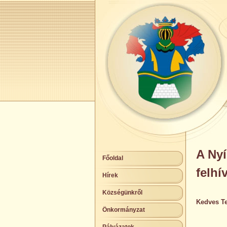
A Ny
Főoldal
felhí
Hírek
Községünkről
Kedves Te
Önkormányzat