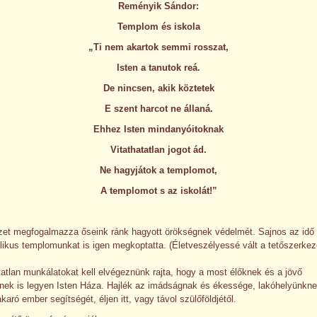
Reményik Sándor:
Templom és iskola
„Ti nem akartok semmi rosszat,
Isten a tanutok reá.
De nincsen, akik köztetek
E szent harcot ne állaná.
Ehhez Isten mindanyóitoknak
Vitathatatlan jogot ád.
Ne hagyjátok a templomot,
A templomot s az iskolát!”
ézet megfogalmazza őseink ránk hagyott örökségnek védelmét. Sajnos az idő
likus templomunkat is igen megkoptatta. (Életveszélyessé vált a tetőszerkez
atlan munkálatokat kell elvégeznünk rajta, hogy a most élőknek és a jövő
ek is legyen Isten Háza. Hajlék az imádságnak és ékessége, lakóhelyünkne
karó ember segítségét, éljen itt, vagy távol szülőföldjétől.