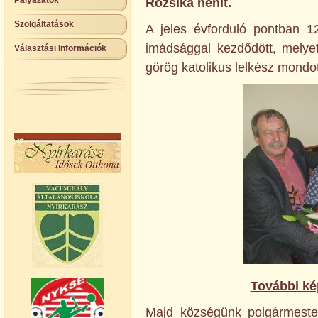
Pályázatok
Rózsika nénit.
Szolgáltatások
A jeles évforduló pontban 12
imádsággal kezdődött, melyet
Választási Információk
görög katolikus lelkész mondot
További kép
Majd községünk polgármester