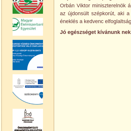
Orbán Viktor miniszterelnök ált
az újdonsült szépkorút, aki a
éneklés a kedvenc elfoglaltsága
Jó egészséget kívánunk nek