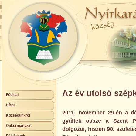
Az év utolsó szép
Főoldal
Hírek
2011. november 29-én a dé
Községünkről
gyűltek össze a Szent Pa
Önkormányzat
dolgozói, hiszen 90. szüle