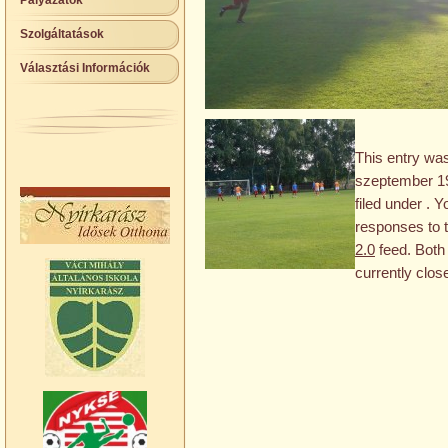
Pályázatok
Szolgáltatások
Választási Információk
This entry wa
szeptember 19
filed under . 
responses to t
2.0
feed. Both
currently clos