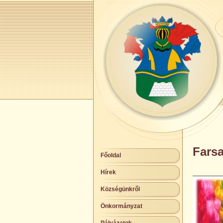
Fars
Főoldal
Hírek
Községünkről
Önkormányzat