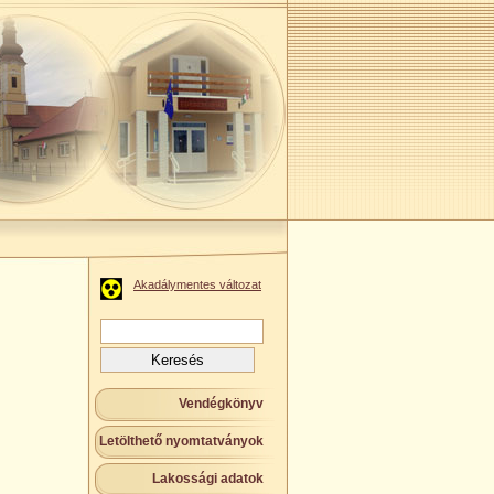
Akadálymentes változat
Keresés:
Vendégkönyv
Letölthető nyomtatványok
Lakossági adatok