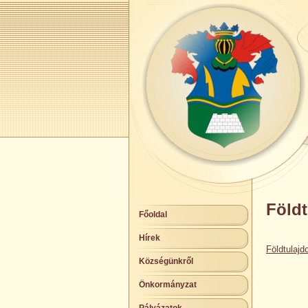
Földt
Főoldal
Hírek
Földtulajd
Községünkről
Önkormányzat