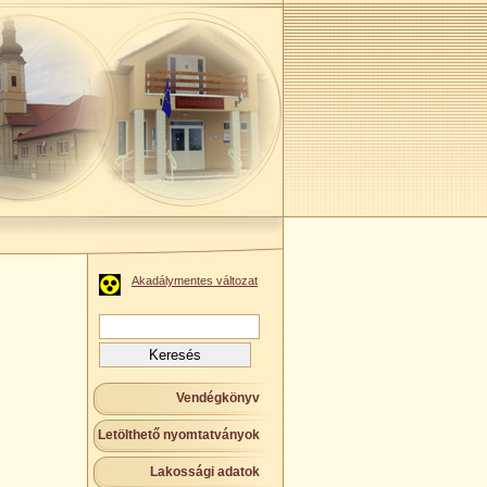
Akadálymentes változat
Keresés:
Vendégkönyv
Letölthető nyomtatványok
Lakossági adatok