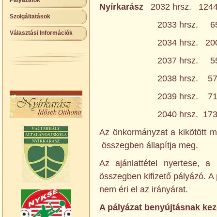
Pályázatok
Nyírkarász
2032 hrsz. 1244
Szolgáltatások
2033 hrsz. 655 m2
Választási Információk
2034 hrsz. 2003 m2
2037 hrsz. 550 m2
2038 hrsz. 575 m2
2039 hrsz. 716 m2
2040 hrsz. 1730 m2
Az önkormányzat a kikötött m
összegben állapítja meg.
Az ajánlattétel nyertese, a
összegben kifizető pályázó. A 
nem éri el az irányárat.
A pályázat benyújtásnak kez