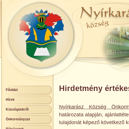
Hirdetmény értékes
Főoldal
Hírek
Nyírkarász Község Önkorm
Községünkről
határozata alapján, ajánlattéte
Önkormányzat
tulajdonát képező következő kül