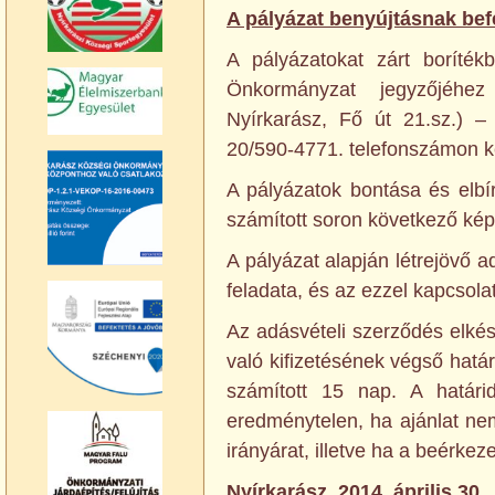
A pályázat benyújtásnak befe
A pályázatokat zárt boríték
Önkormányzat jegyzőjéhe
Nyírkarász, Fő út 21.sz.) – 
20/590-4771. telefonszámon k
A pályázatok bontása és elbír
számított soron következő képvi
A pályázat alapján létrejövő a
feladata, és az ezzel kapcsolat
Az adásvételi szerződés elké
való kifizetésének végső határi
számított 15 nap. A határi
eredménytelen, ha ajánlat nem
irányárat, illetve ha a beérkez
Nyírkarász, 2014. április 30.