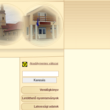
Akadálymentes változat
Keresés:
Vendégkönyv
Letölthető nyomtatványok
Lakossági adatok