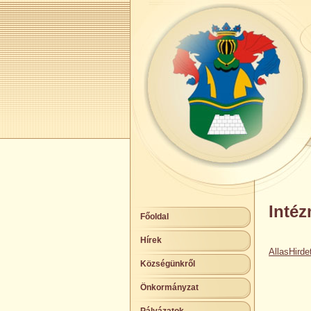
Intéz
Főoldal
Hírek
AllasHird
Községünkről
Önkormányzat