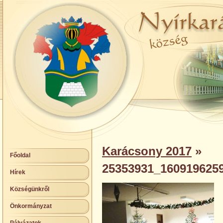
Karácsony 2017
»
Főoldal
25353931_160919625
Hírek
Községünkről
Önkormányzat