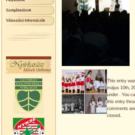
Pályázatok
Szolgáltatások
Választási Információk
This entry wa
május 10th, 20
under . You c
this entry thr
comments and 
closed.