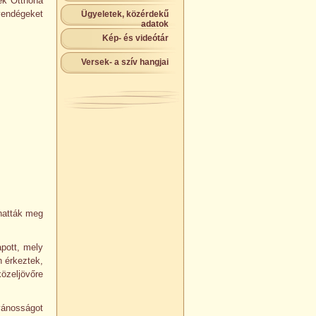
sek Otthona
vendégeket
Ügyeletek, közérdekű
adatok
Kép- és videótár
Versek- a szív hangjai
lhatták meg
apott, mely
n érkeztek,
özeljövőre
vánosságot