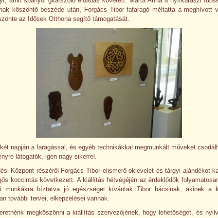
t, amit spanyol gitárszóló előadás követett. Márta Anna a nyírkarászi Idő
ának köszöntő beszéde után, Forgács Tibor fafaragó méltatta a meghívott 
zönte az Idősek Otthona segítő támogatását.
s két napján a faragással, és egyéb technikákkal megmunkált műveket csodá
nyre látogatók, igen nagy sikerrel.
si Központ részéről Forgács Tibor elismerő oklevelet és tárgyi ajándékot k
ős koccintás következett. A kiállítás hétvégéjén az érdeklődők folyamatosa
i munkákra bíztatva jó egészséget kívántak Tibor bácsinak, akinek a k
n további tervei, elképzelései vannak.
eretnénk megköszönni a kiállítás szervezőjének, hogy lehetőséget, és nyil