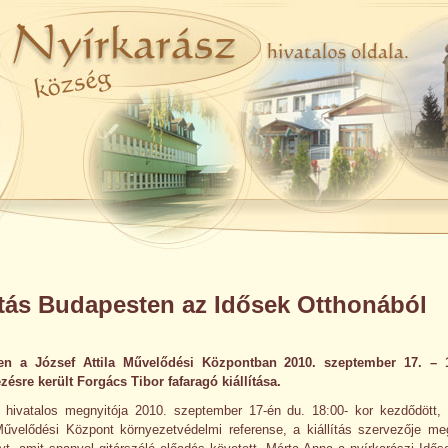
ítás Budapesten az Idősek Otthonából
en a József Attila Művelődési Központban 2010. szeptember 17. – 1
ésre került Forgács Tibor fafaragó kiállítása.
ás hivatalos megnyitója 2010. szeptember 17-én du. 18:00- kor kezdődött,
űvelődési Központ környezetvédelmi referense, a kiállítás szervezője meg