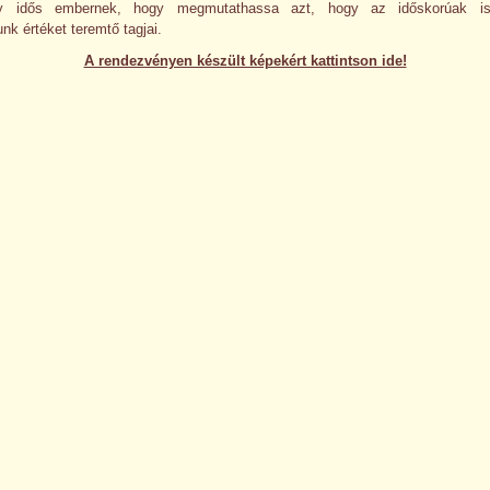
y idős embernek, hogy megmutathassa azt, hogy az időskorúak is
nk értéket teremtő tagjai.
A rendezvényen készült képekért kattintson ide!