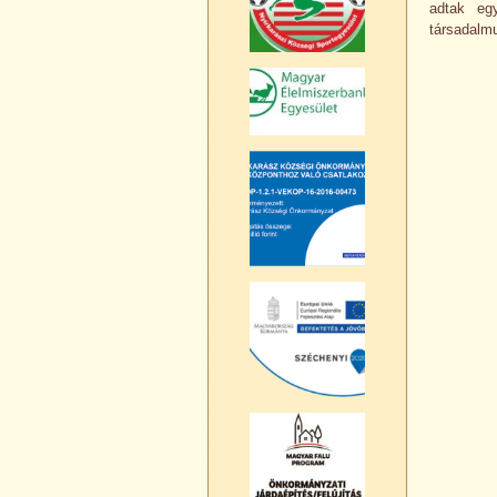
adtak eg
társadalmu