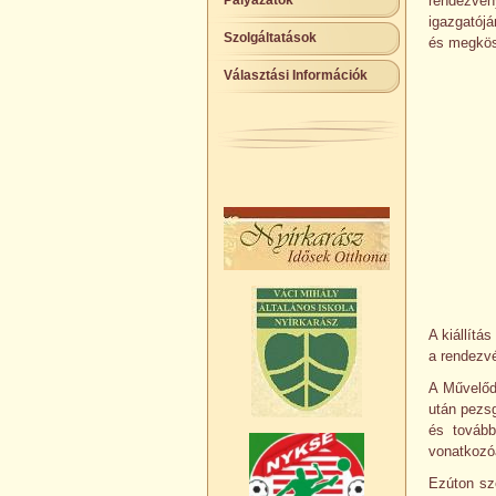
Pályázatok
rendezvény
igazgatój
Szolgáltatások
és megkös
Választási Információk
A kiállítá
a rendezvé
A Művelődé
után pezsg
és tovább
vonatkozóa
Ezúton sz