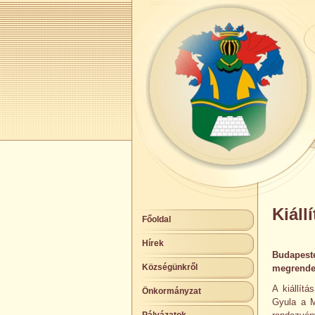
Kiáll
Főoldal
Hírek
Budapest
Községünkről
megrendez
A kiállít
Önkormányzat
Gyula a M