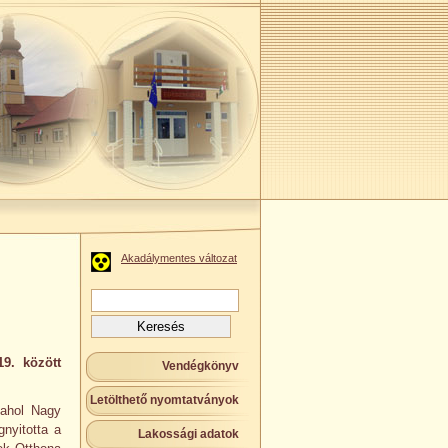
Akadálymentes változat
Keresés:
9. között
Vendégkönyv
Letölthető nyomtatványok
 ahol Nagy
nyitotta a
Lakossági adatok