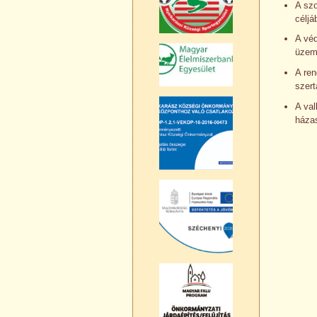
A szo
céljá
A véd
üzeme
A ren
szert
A val
házas