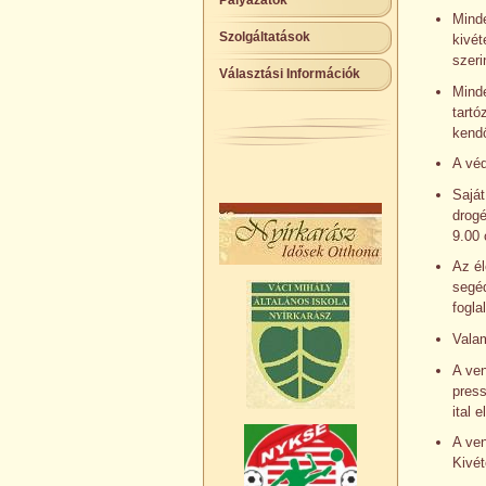
Pályázatok
Minde
Szolgáltatások
kivét
szeri
Választási Információk
Minde
tartó
kendő
A véd
Saját
drogé
9.00 
Az él
segéd
fogla
Valam
A ven
press
ital 
A ven
Kivét