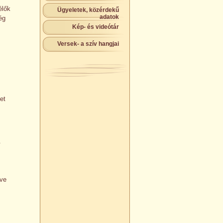
élők
Ügyeletek, közérdekű
adatok
ég
Kép- és videótár
Versek- a szív hangjai
,
et
.
tve