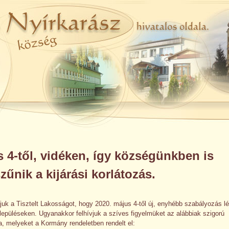
 4-től, vidéken, így községünkben is
űnik a kijárási korlátozás.
juk a Tisztelt Lakosságot, hogy 2020. május 4-től új, enyhébb szabályozás lé
l
epüléseken. Ugyanakkor felhívjuk a szíves figyelmüket az alábbiak szigorú
a, melyeket a Kormány rendeletben rendelt el: