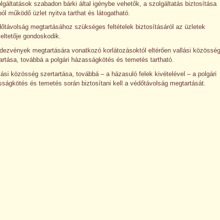
lgáltatások szabadon bárki által igénybe vehetők, a szolgáltatás biztosítása
ból működő üzlet nyitva tarthat és látogatható.
őtávolság megtartásához szükséges feltételek biztosításáról az üzletek
ltetője gondoskodik.
dezvények megtartására vonatkozó korlátozásoktól eltérően vallási közössé
artása, továbbá a polgári házasságkötés és temetés tartható.
lási közösség szertartása, továbbá – a házasuló felek kivételével – a polgári
ságkötés és temetés során biztosítani kell a védőtávolság megtartását.