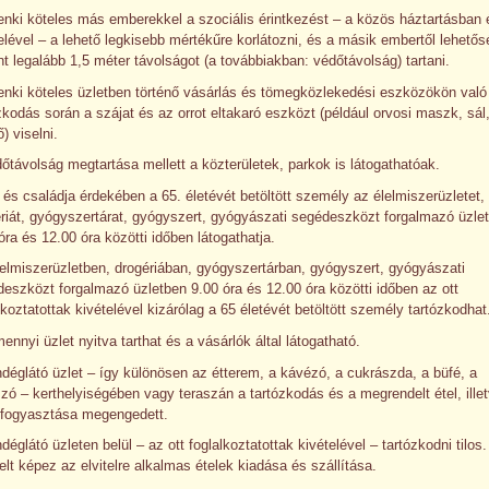
nki köteles más emberekkel a szociális érintkezést – a közös háztartásban 
elével – a lehető legkisebb mértékűre korlátozni, és a másik embertől lehetős
nt legalább 1,5 méter távolságot (a továbbiakban: védőtávolság) tartani.
nki köteles üzletben történő vásárlás és tömegközlekedési eszközökön való
zkodás során a szájat és az orrot eltakaró eszközt (például orvosi maszk, sál
) viselni.
őtávolság megtartása mellett a közterületek, parkok is látogathatóak.
 és családja érdekében a 65. életévét betöltött személy az élelmiszerüzletet,
riát, gyógyszertárat, gyógyszert, gyógyászati segédeszközt forgalmazó üzlet
óra és 12.00 óra közötti időben látogathatja.
elmiszerüzletben, drogériában, gyógyszertárban, gyógyszert, gyógyászati
eszközt forgalmazó üzletben 9.00 óra és 12.00 óra közötti időben az ott
lkoztatottak kivételével kizárólag a 65 életévét betöltött személy tartózkodhat
ennyi üzlet nyitva tarthat és a vásárlók által látogatható.
déglátó üzlet – így különösen az étterem, a kávézó, a cukrászda, a büfé, a
zó – kerthelyiségében vagy teraszán a tartózkodás és a megrendelt étel, ille
elfogyasztása megengedett.
déglátó üzleten belül – az ott foglalkoztatottak kivételével – tartózkodni tilos.
elt képez az elvitelre alkalmas ételek kiadása és szállítása.