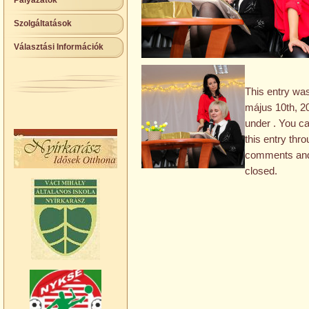
Pályázatok
Szolgáltatások
Választási Információk
This entry wa
május 10th, 20
under . You c
this entry thr
comments and 
closed.