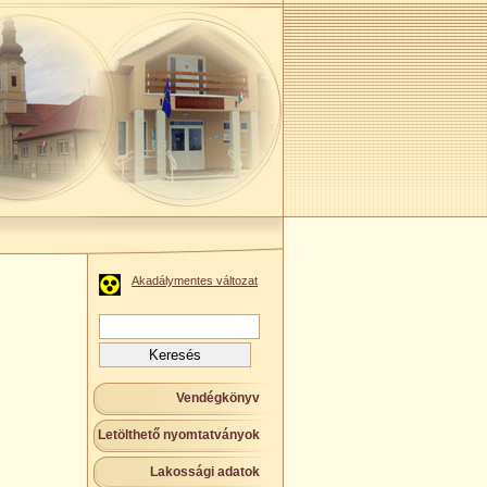
Akadálymentes változat
Keresés:
Vendégkönyv
Letölthető nyomtatványok
Lakossági adatok