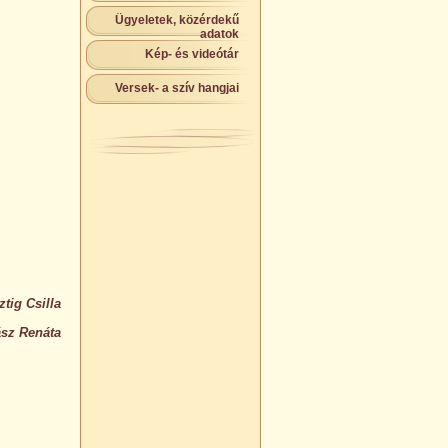
Ügyeletek, közérdekű
adatok
Kép- és videótár
Versek- a szív hangjai
tig Csilla
ász Renáta