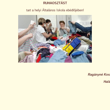
RUHAOSZTÁST
tart a helyi Általános Iskola ebédlőjében!
Ragányné Kosz
Hal