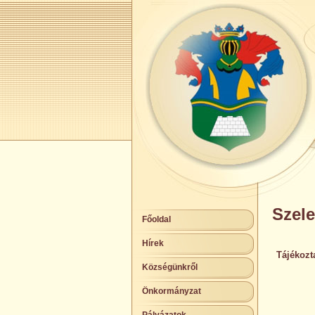
Szele
Főoldal
Hírek
Tájékozt
Községünkről
Önkormányzat