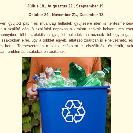
Július 18., Augusztus 22., Szeptember 19.,
Október 24., November 21., December 12.
íven gyűjtött papír és műanyag hulladék gyűjtésére idén is térítésmentese
et a szállító cég. A szállítási napokon a kirakott zsákok helyett üres cse
ennyiben több szelektíven gyűjtött hulladék halmozódik fel egy ingatl
 zsákokban elfér, úgy a többlet egyéb, átlátszó zsákban is elhelyezhető, é
ásra kerül. Természetesen a plusz zsákokat is elszállítják, és értük, ve
mban, emblémás zsákokat biztosítanak.