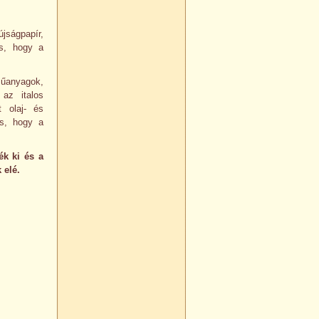
jságpapír,
os, hogy a
műanyagok,
az italos
 olaj- és
os, hogy a
ék ki és a
 elé.