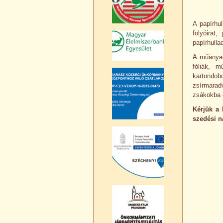
A papírhu
folyóirat
papírhulla
A műanyag
fóliák, 
kartondo
zsírmarad
zsákokba 
Kérjük a 
szedési n