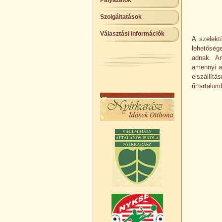
Pályázatok
Szolgáltatások
Választási Információk
A szelekt
lehetőség
adnak. Am
amennyi a
elszállít
űrtartalo