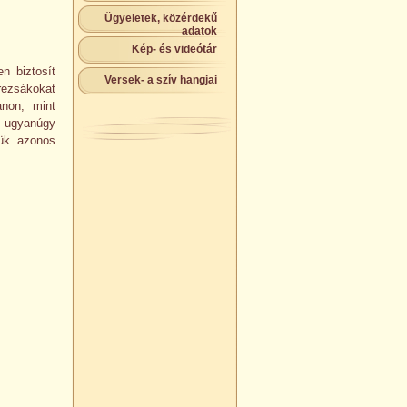
Ügyeletek, közérdekű
adatok
Kép- és videótár
n biztosít
Versek- a szív hangjai
rezsákokat
anon, mint
s ugyanúgy
lük azonos