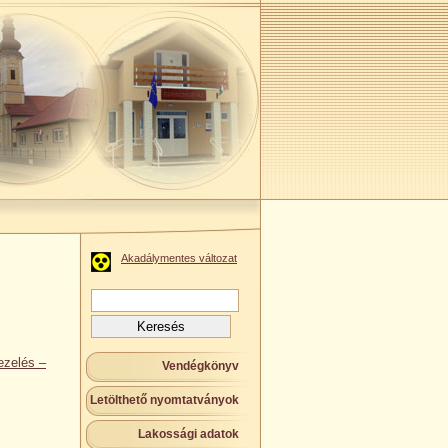
Akadálymentes változat
Keresés:
ezelés –
Vendégkönyv
Letölthető nyomtatványok
Lakossági adatok