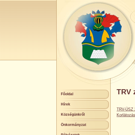
TRV z
Főoldal
Hírek
TRV-ÜSZ 2
Községünkről
Korlátozá
Önkormányzat