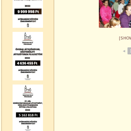
[SHO
◄