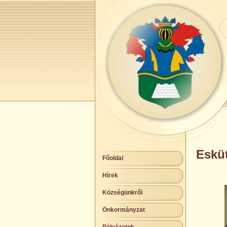
Esküt
Főoldal
Hírek
Községünkről
Önkormányzat