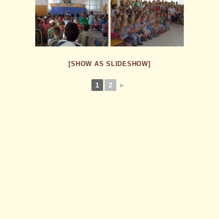
[SHOW AS SLIDESHOW]
1
2
►