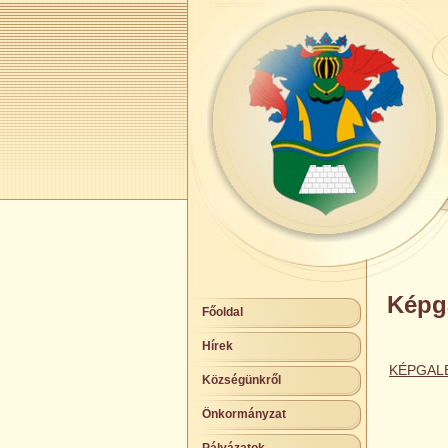
Képga
Főoldal
Hírek
KÉPGAL
Községünkről
Önkormányzat