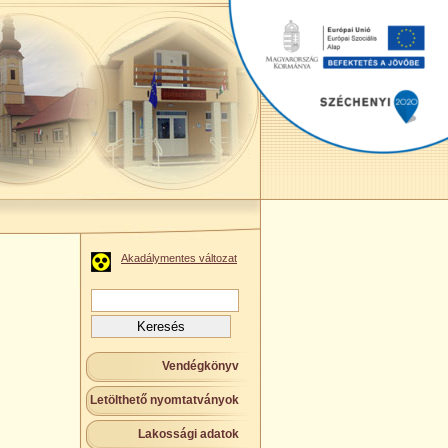
Akadálymentes változat
Keresés:
Vendégkönyv
Letölthető nyomtatványok
Lakossági adatok