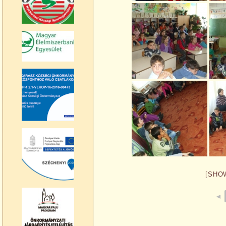
[SHO
◄