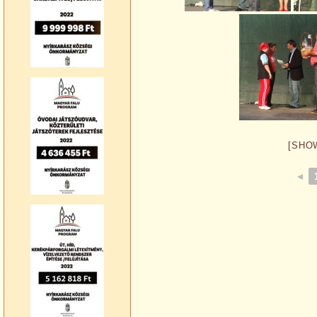
[SHO
◄