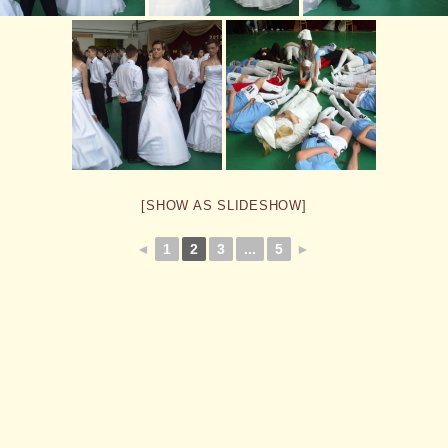
[SHOW AS SLIDESHOW]
◄
1
2
3
...
5
►