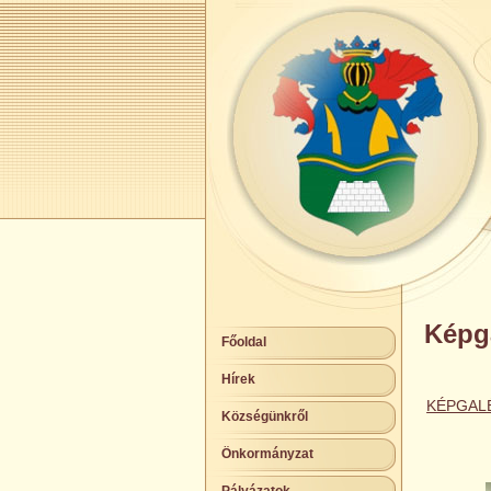
Képga
Főoldal
Hírek
KÉPGAL
Községünkről
Önkormányzat