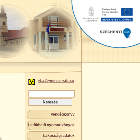
Akadálymentes változat
Keresés:
Vendégkönyv
Letölthető nyomtatványok
Lakossági adatok