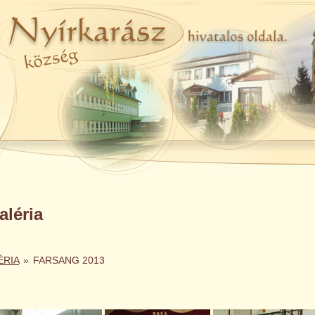
léria
ÉRIA
»
FARSANG 2013