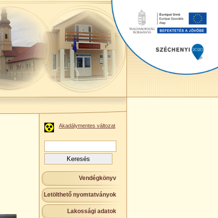
Akadálymentes változat
Keresés:
Vendégkönyv
Letölthető nyomtatványok
Lakossági adatok