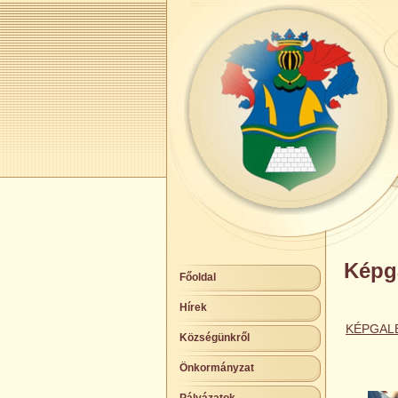
Képga
Főoldal
Hírek
KÉPGAL
Községünkről
Önkormányzat