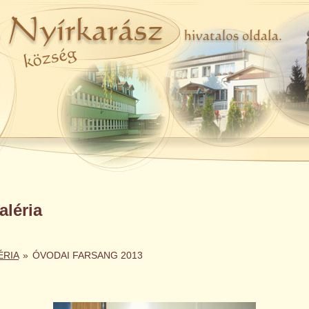
léria
ÉRIA
»
ÓVODAI FARSANG 2013