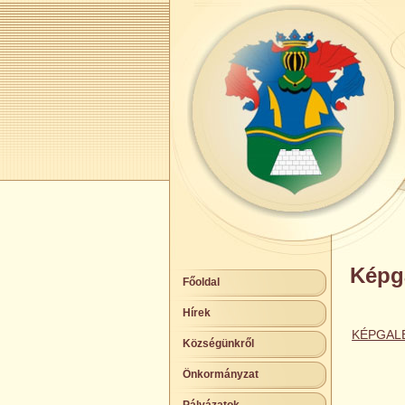
Képga
Főoldal
Hírek
KÉPGAL
Községünkről
Önkormányzat