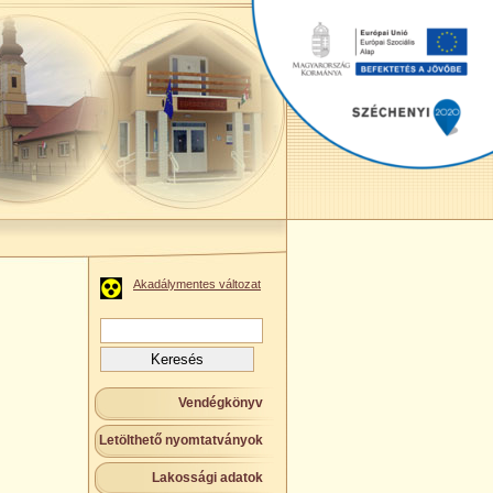
Akadálymentes változat
Keresés:
Vendégkönyv
Letölthető nyomtatványok
Lakossági adatok