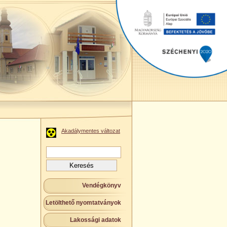
Akadálymentes változat
Keresés:
Vendégkönyv
Letölthető nyomtatványok
Lakossági adatok