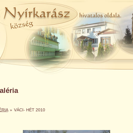
léria
ÉRIA
»
VÁCI- HÉT 2010