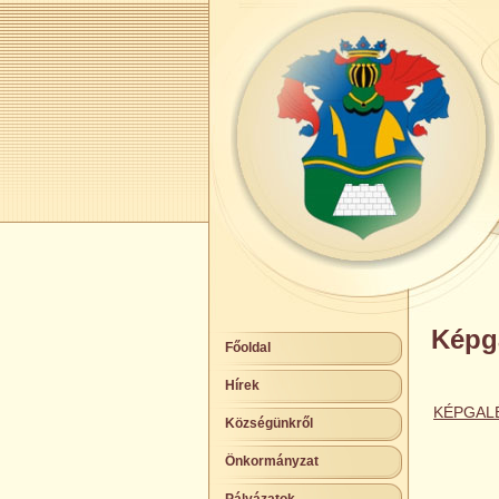
Képga
Főoldal
Hírek
KÉPGAL
Községünkről
Önkormányzat