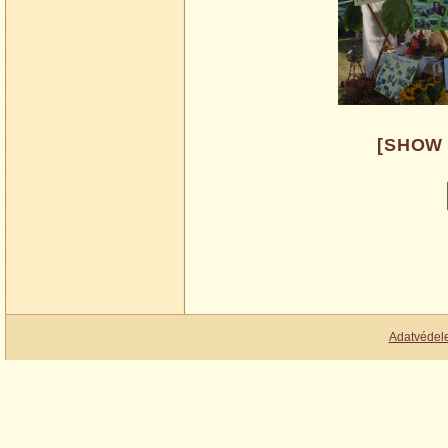
[SHOW
Adatvédel