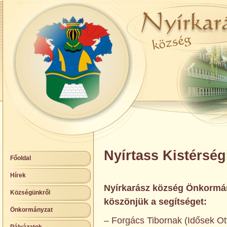
Nyírtass Kistérség
Főoldal
Hírek
Nyírkarász község Önkormán
Községünkről
köszönjük a segítséget:
Önkormányzat
– Forgács Tibornak (Idősek Ott