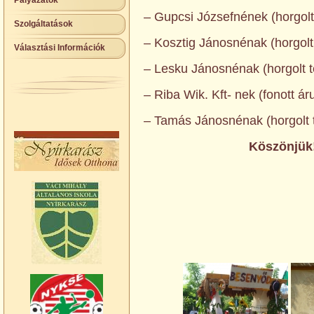
Pályázatok
– Gupcsi Józsefnének (horgolt 
Szolgáltatások
– Kosztig Jánosnénak (horgolt 
Választási Információk
– Lesku Jánosnénak (horgolt te
– Riba Wik. Kft- nek (fonott ár
– Tamás Jánosnénak (horgolt t
Köszönjük