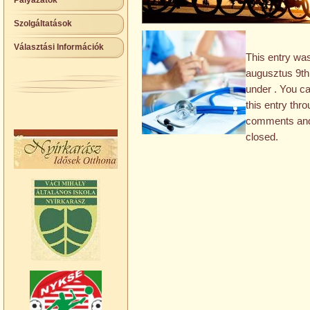
Pályázatok
Szolgáltatások
Választási Információk
This entry wa
augusztus 9th,
under . You c
this entry thr
comments and 
closed.