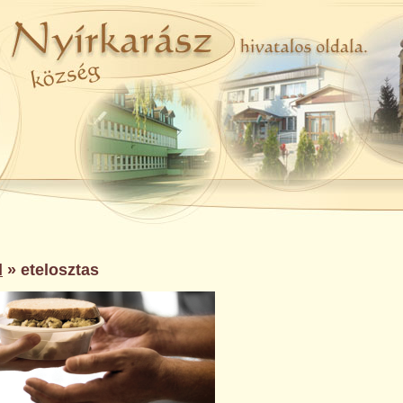
l
» etelosztas