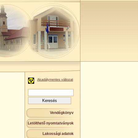
Akadálymentes változat
Keresés:
Vendégkönyv
Letölthető nyomtatványok
Lakossági adatok