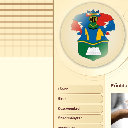
Főolda
Főoldal
Hírek
Községünkről
Önkormányzat