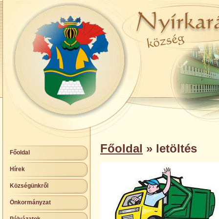
Főoldal
» letöltés
Főoldal
Hírek
Községünkről
Önkormányzat