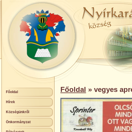
Főoldal
» vegyes apr
Főoldal
Hírek
Községünkről
Önkormányzat