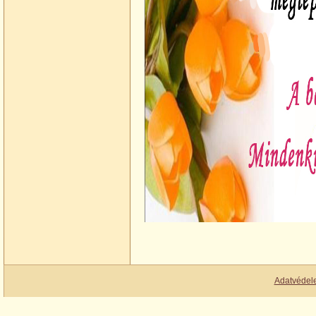
Adatvédel