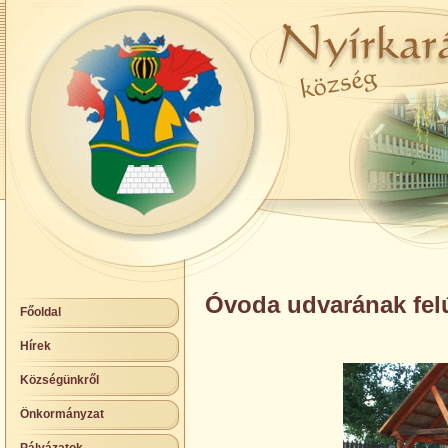
Óvoda udvarának felú
Főoldal
Hírek
Községünkről
Önkormányzat