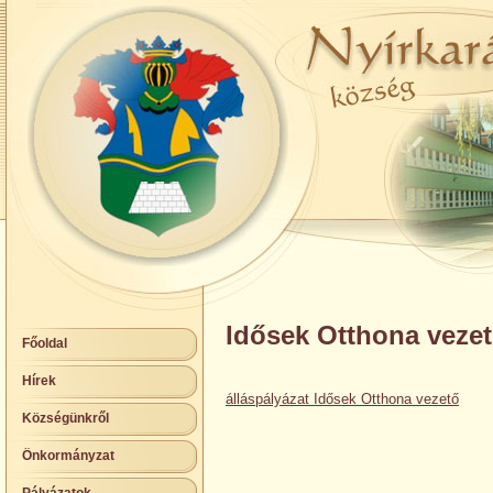
Idősek Otthona vezet
Főoldal
Hírek
álláspályázat Idősek Otthona vezető
Községünkről
Önkormányzat