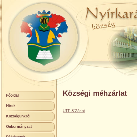
Községi méhzárlat
Főoldal
Hírek
UTF-8”Zárlat
Községünkről
Önkormányzat