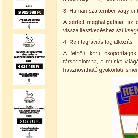
3. Humán szakember vagy önké
A sértett meghallgatása, az 
visszailleszkedéshez szükséges
4. Reintegrációs foglalkozás
A felnőtt korú csoporttagok
társadalomba, a munka világá
hasznosítható gyakorlati isme