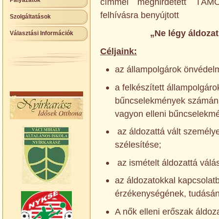
Pályázatok
címmel meghirdetett TÁMO
felhívásra benyújtott
Szolgáltatások
„Ne légy áldozat
Választási Információk
Céljaink:
az állampolgárok önvédelm
a felkészített állampolgá
bűncselekmények számának
vagyon elleni bűncselekm
az áldozattá vált személy
szélesítése;
az ismételt áldozattá vál
az áldozatokkal kapcsolat
érzékenységének, tudásán
A nők elleni erőszak áldoz