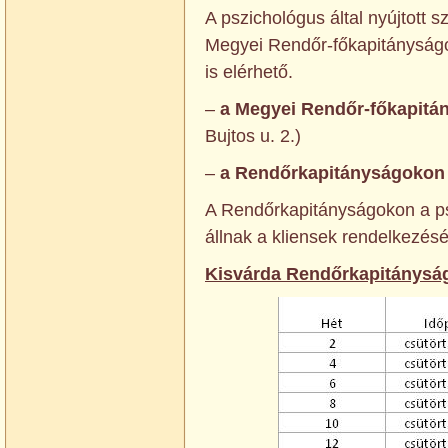
A pszichológus által nyújtott 
Megyei Rendőr-főkapitányság
is elérhető.
–
a Megyei Rendőr-főkapitá
Bujtos u. 2.)
–
a Rendőrkapitányságoko
A Rendőrkapitányságokon a ps
állnak a kliensek rendelkezésé
Kisvárda Rendőrkapitánysá