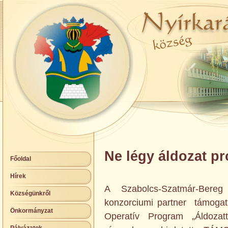
Ne légy áldozat pr
Főoldal
Hírek
A Szabolcs-Szatmár-Bereg
Községünkről
konzorciumi partner támogat
Önkormányzat
Operatív Program „Áldozatt