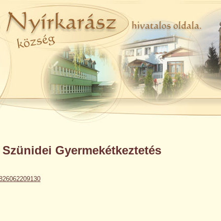
 Szünidei Gyermekétkeztetés
26062209130