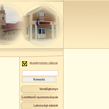
Akadálymentes változat
Keresés:
Vendégkönyv
Letölthető nyomtatványok
Lakossági adatok