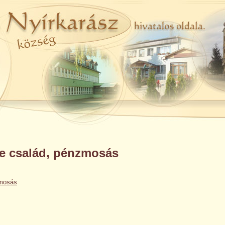
ne család, pénzmosás
zmosás