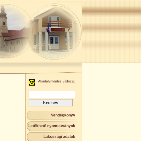
Akadálymentes változat
Keresés:
Vendégkönyv
Letölthető nyomtatványok
Lakossági adatok