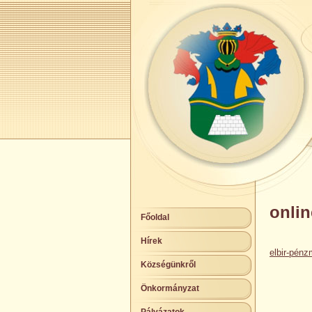
onli
Főoldal
Hírek
elbir-pén
Községünkről
Önkormányzat