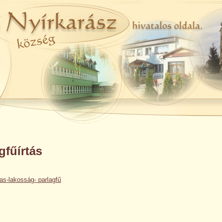
gfűírtás
as-lakosság- parlagfű