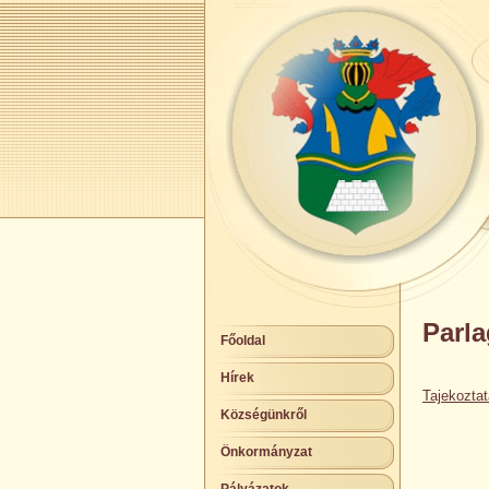
Parla
Főoldal
Hírek
Tajekoztat
Községünkről
Önkormányzat