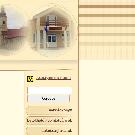
Akadálymentes változat
Keresés:
Vendégkönyv
Letölthető nyomtatványok
Lakossági adatok