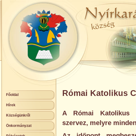
Római Katolikus C
Főoldal
Hírek
A Római Katolikus 
Községünkről
szervez, melyre mindenk
Önkormányzat
Az időpont megbeszé