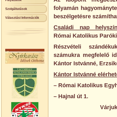
Pályázatok
folyamán hagyományte
Szolgáltatások
beszélgetésre számítha
Választási Információk
Családi nap helyszí
Római Katolikus Parókia
Részvételi szándéku
számukra megfelelő idő
Kántor Istvánné, Erzsik
Kántor Istvánné elérhe
– Római Katolikus Egyh
– Hajnal út 1.
Várjuk