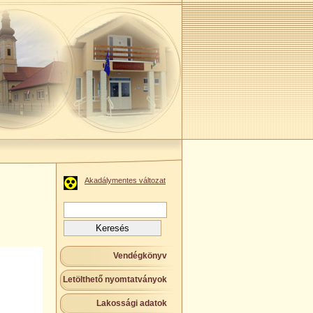
Akadálymentes változat
Keresés:
Vendégkönyv
Letölthető nyomtatványok
Lakossági adatok