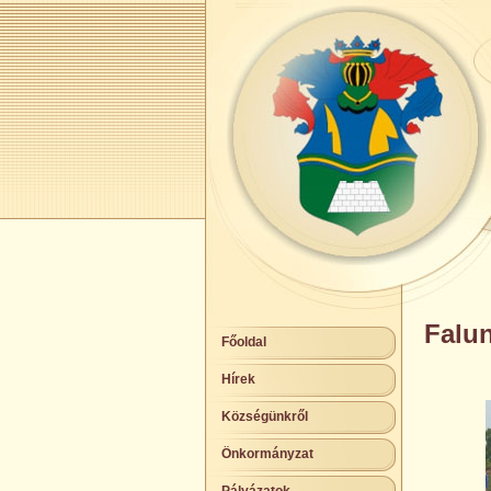
Falu
Főoldal
Hírek
Községünkről
Önkormányzat