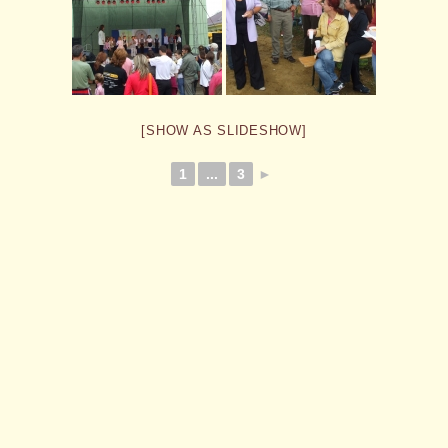
[SHOW AS SLIDESHOW]
1
...
3
►