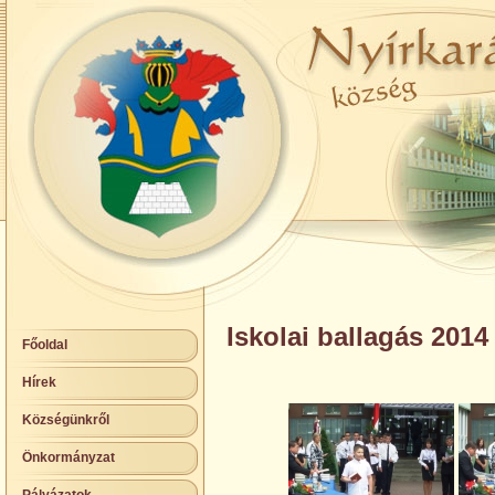
Iskolai ballagás 2014
Főoldal
Hírek
Községünkről
Önkormányzat