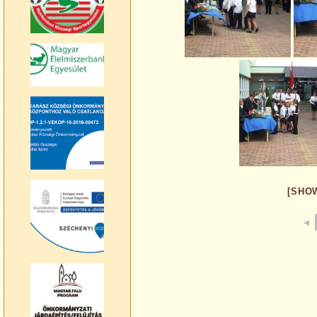
[SHO
◄