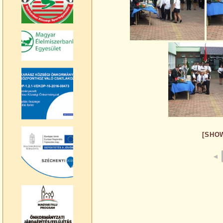
[SHO
◄