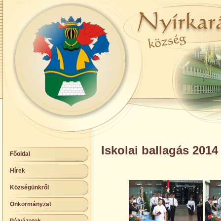
Iskolai ballagás 2014
Főoldal
Hírek
Községünkről
Önkormányzat