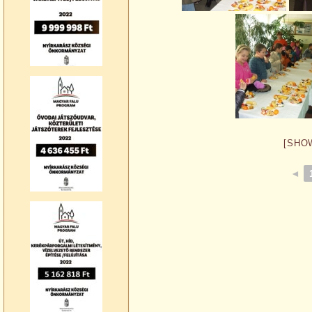
[SHO
◄