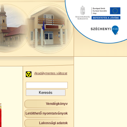
Akadálymentes változat
Keresés:
Vendégkönyv
Letölthető nyomtatványok
Lakossági adatok