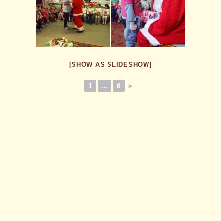
[SHOW AS SLIDESHOW]
1
...
6
►