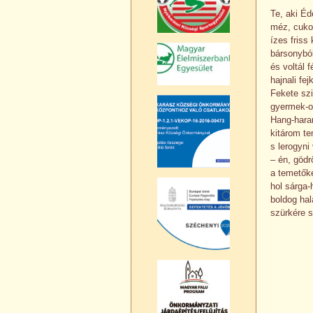
Te, aki Éd
méz, cuko
ízes friss
bársonyból
és voltál 
hajnali fe
Fekete sz
gyermek-ol
Hang-hara
kitárom t
s lerogyn
– én, gödr
a temetők
hol sárga-
boldog hal
szürkére s