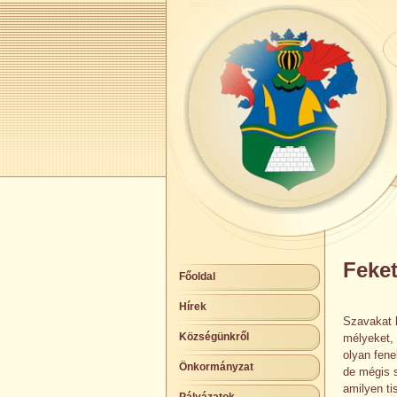
Feket
Főoldal
Hírek
Szavakat k
Községünkről
mélyeket,
olyan fene
Önkormányzat
de mégis 
amilyen ti