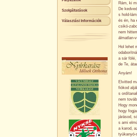
Pályázatok
Rám, ki m
De kedvedb
Szolgáltatások
s hold-lám
és én, ha 
Választási Információk
csikó-zabo
nem hittem
álmatlan-v
Hol lehet 
odaborítná
a sár fölé,
de Te, áta
Anyám!
Elvitted m
fiókod alj
s ordítana
nem továb
Hogy mond
hogy fogj
járásod, s
s ami elmú
a karod, a
tyúkanyó-