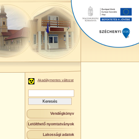
Akadálymentes változat
Keresés:
Vendégkönyv
Letölthető nyomtatványok
Lakossági adatok