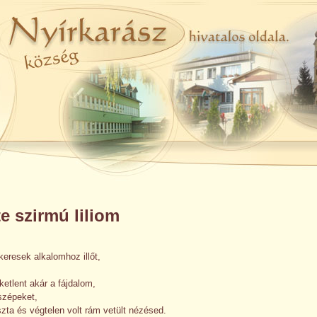
e szirmú liliom
eresek alkalomhoz illőt,
ketlent akár a fájdalom,
szépeket,
szta és végtelen volt rám vetült nézésed.