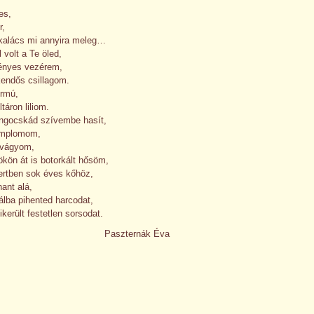
es,
r,
 kalács mi annyira meleg…
 volt a Te öled,
fényes vezérem,
jkendős csillagom.
irmú,
táron liliom.
ngocskád szívembe hasít,
emplomom,
i vágyom,
ökön át is botorkált hősöm,
ertben sok éves kőhöz,
hant alá,
álba pihented harcodat,
ikerült festetlen sorsodat.
Paszternák Éva