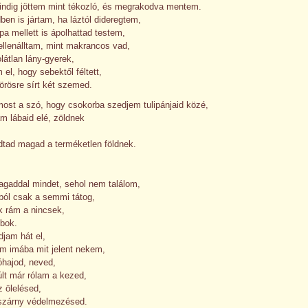
indig jöttem mint tékozló, és megrakodva mentem.
en is jártam, ha láztól dideregtem,
pa mellett is ápolhattad testem,
ellenálltam, mint makrancos vad,
látlan lány-gyerek,
 el, hogy sebektől féltett,
örösre sírt két szemed.
most a szó, hogy csokorba szedjem tulipánjaid közé,
m lábaid elé, zöldnek
dtad magad a terméketlen földnek.
agaddal mindet, sehol nem találom,
ából csak a semmi tátog,
k rám a nincsek,
bok.
jam hát el,
am imába mit jelent nekem,
óhajod, neved,
lt már rólam a kezed,
z ölelésed,
szárny védelmezésed.