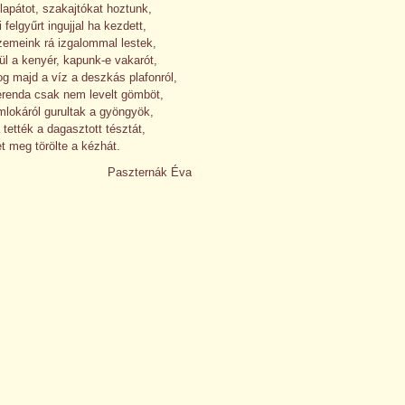
 lapátot, szakajtókat hoztunk,
 felgyűrt ingujjal ha kezdett,
emeink rá izgalommal lestek,
l a kenyér, kapunk-e vakarót,
g majd a víz a deszkás plafonról,
erenda csak nem levelt gömböt,
lokáról gurultak a gyöngyök,
 tették a dagasztott tésztát,
et meg törölte a kézhát.
Paszternák Éva