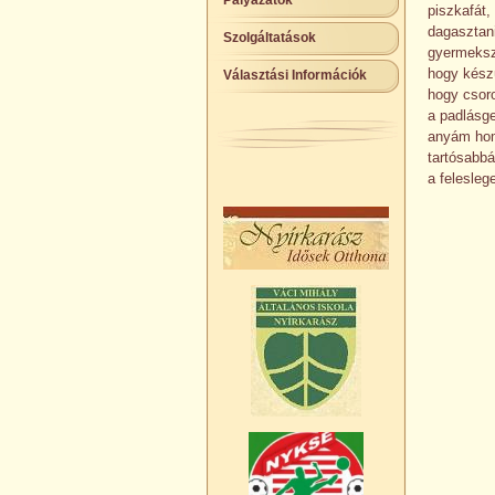
Pályázatok
piszkafát,
dagasztani
Szolgáltatások
gyermeksz
hogy készü
Választási Információk
hogy csoro
a padlásg
anyám hom
tartósabbá
a felesleg