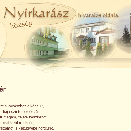
ér
szt a kovászhoz elkészült,
haja szinte beleőszült,
tt magára, fejére keszkenőt,
a padlásról a teknőt,
rszámot is kézügyébe hordtunk,