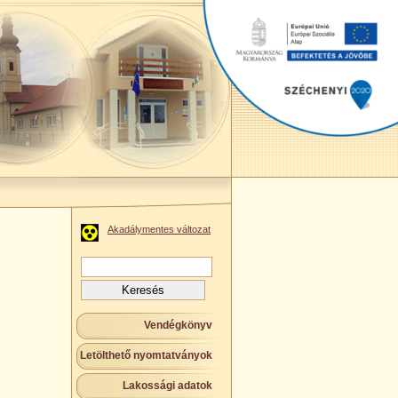
Akadálymentes változat
Keresés:
Vendégkönyv
Letölthető nyomtatványok
Lakossági adatok