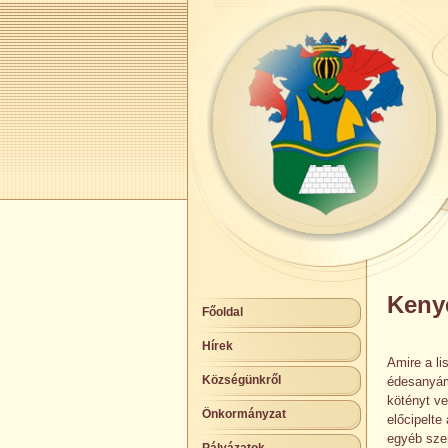
Keny
Főoldal
Hírek
Amire a li
Községünkről
édesanyám 
kötényt ve
Önkormányzat
előcipelte 
egyéb sze