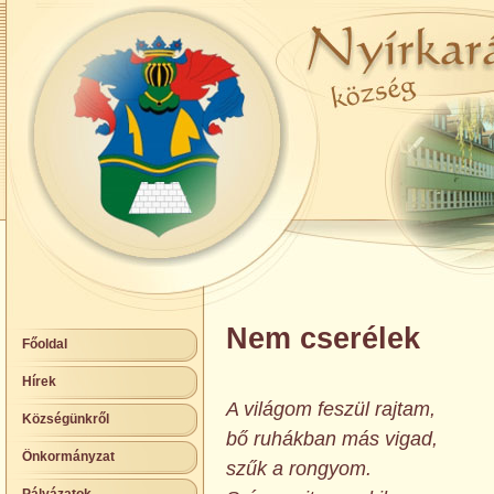
Nem cserélek
Főoldal
Hírek
A világom feszül rajtam,
Községünkről
bő ruhákban más vigad,
Önkormányzat
szűk a rongyom.