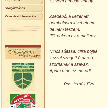
Pályázatok
Szívem ritmusa kihagy.
Szolgáltatások
Zsebéből a kezemet
Választási Információk
gombolásra kivehetném,
de nem teszem.
Illik nekem ez a mellény.
Nincs sújtása, cifra bojtja,
kézzel szegett ó darab,
szorítanak a szavak.
Apám után ez maradt.
Paszternák Éva