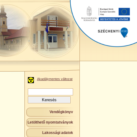
Akadálymentes változat
Keresés:
Vendégkönyv
Letölthető nyomtatványok
Lakossági adatok