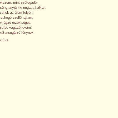
fekszem, mint szófogadó
üng anyján ki ringatja halkan,
zenek az álom folyón.
suhogó szellő rajtam,
virágzó érzékiséget,
ajd be vágtató lovam,
kát a sugárzó fénynek.
k Éva