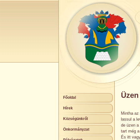
Üzen 
Főoldal
Hírek
Mintha az
Községünkről
lassul a l
de üzen a 
Önkormányzat
tart még a
És itt vag