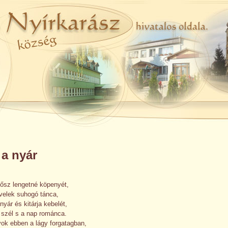
a nyár
 ősz lengetné köpenyét,
evelek suhogó tánca,
nyár és kitárja kebelét,
 szél s a nap románca.
yok ebben a lágy forgatagban,