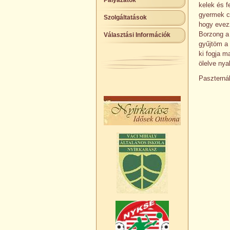
Pályázatok
kelek és 
gyermek cs
Szolgáltatások
hogy evez
Borzong a 
Választási Információk
gyűjtöm a 
ki fogja m
ölelve nya
Paszterná