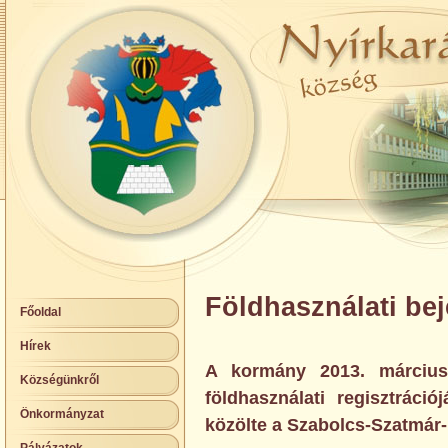
Földhasználati bej
Főoldal
Hírek
A kormány 2013. március 
Községünkről
földhasználati regisztráció
Önkormányzat
közölte a Szabolcs-Szatmár