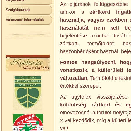
Pályázatok
Az eljárások felfüggesztés
Szolgáltatások
amikor a
zártkerti inga
használja, vagyis ezekben 
Választási Információk
használatát nem kell beje
bejelentése azonban továbbra
zártkerti termőföldet h
haszonbérlőként használ, bejel
Fontos hangsúlyozni, hogy
vonatkozik, a külterületi t
változatlan
. Termőföld e teki
értékkel szerepel.
Az ügyfelek visszajelzése
különbség zártkert és eg
elnevezésnél a terület helyraj
2-vel kezdődik, míg a külterül
val!