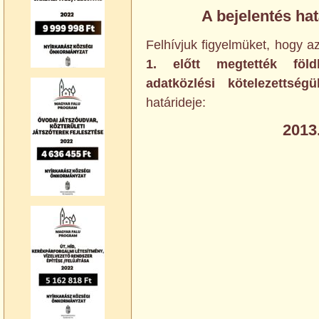
A bejelentés hatá
Felhívjuk figyelmüket, hogy 
1. előtt megtették földh
adatközlési kötelezettség
határideje:
2013