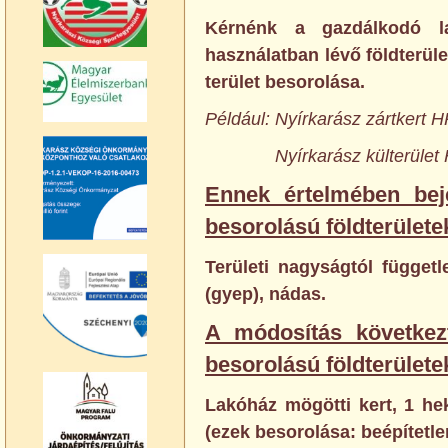
Kérnénk a gazdálkodó l
használatban lévő földterüle
terület besorolása.
Például: Nyírkarász zártkert
Nyírkarász külterület H
Ennek értelmében bej
besorolású földterülete
Területi nagyságtól függetl
(gyep), nádas.
A módosítás következ
besorolású földterülete
Lakóház mögötti kert, 1 hekt
(ezek besorolása: beépítetlen